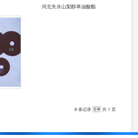
河北失水山梨醇单油酸酯
8 条记录
共 1 页