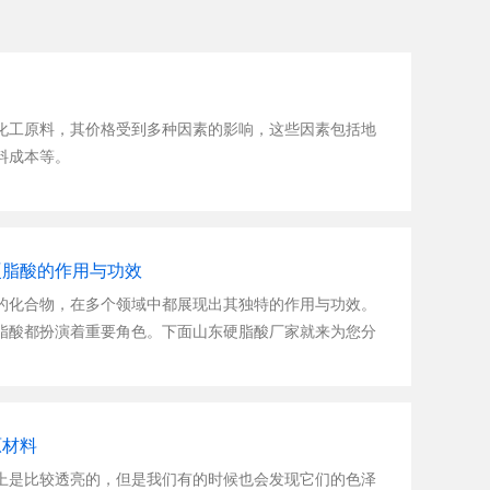
工原料，其价格受到多种因素的影响，这些因素包括地
料成本等。
往往存在波动，以山东、江苏、浙江等沿海地区价格相
对较低。这主要是因为沿海地区经济发达，市场需求旺
对较高，从而推高了它的价格。
硬脂酸的作用与功效
化合物，在多个领域中都展现出其独特的作用与功效。
品价格越高。高品质产品在化妆品、医药等领域具有更
脂酸都扮演着重要角色。下面山东硬脂酸厂家就来为您分
然更高。
吧。
用尤为重要：
硬脂酸价格往往会上涨；反之，当供应过剩时，价格则
。当硬脂酸应用于护肤品或软膏中时，能够在皮肤表面
和化妆品行业的快速发展，其市场需求持续增长，这也推
水分，防止皮肤干燥和水分流失，从而达到保湿、润肤的
原材料
是比较透亮的，但是我们有的时候也会发现它们的色泽