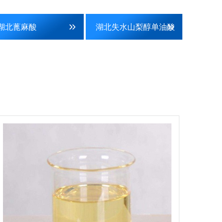
湖北蓖麻酸
湖北失水山梨醇单油酸
酯