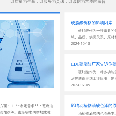
以质量为生命，以服务为灵魂，以诚信为本质的宗旨
硬脂酸价格的影响因素
硬脂酸作为一种重要的化
域、品质、供需关系、原材
1、地域差异
2024-10-18
该产品在不同地区的价格
对较高，而内陆地区价格相
盛，同时物流运输成本也相
山东硬脂酸厂家告诉你
2、产品品质
硬脂酸作为一种多功能的
一般来说，纯度越高的产
从护肤保养到工业应用，硬
广泛的应用，因此其价格自
享一下改产品的作用与功效
2024-07-09
3、供需关系
在护肤领域，硬脂酸的作
当市场需求大于供应时，
1、具有良好的保湿性能
会下跌。近年来，随着工业
形成一层保护膜，有效锁住
影响动植物油酸色泽的
*：蓖麻油
动了价格的上涨。
效果；
添加剂等。市场需求的增加或减
动植物油酸的色泽基本上
4、原材料成本