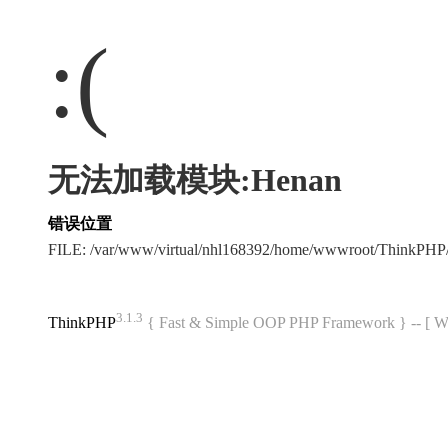
:(
无法加载模块:Henan
错误位置
FILE: /var/www/virtual/nhl168392/home/wwwroot/ThinkPH
3.1.3
ThinkPHP
{ Fast & Simple OOP PHP Framework } -- 