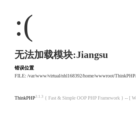
:(
无法加载模块:Jiangsu
错误位置
FILE: /var/www/virtual/nhl168392/home/wwwroot/ThinkPH
3.1.3
ThinkPHP
{ Fast & Simple OOP PHP Framework } -- 