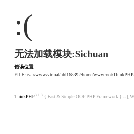
:(
无法加载模块:Sichuan
错误位置
FILE: /var/www/virtual/nhl168392/home/wwwroot/ThinkPH
3.1.3
ThinkPHP
{ Fast & Simple OOP PHP Framework } -- 