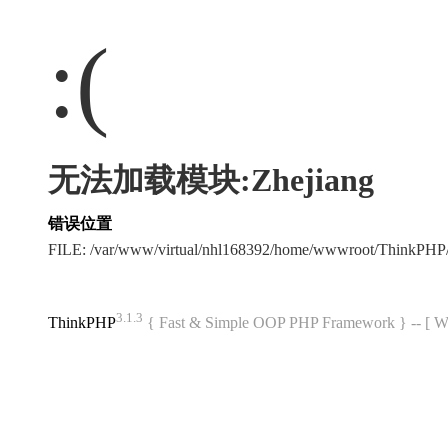
:(
无法加载模块:Zhejiang
错误位置
FILE: /var/www/virtual/nhl168392/home/wwwroot/ThinkPH
3.1.3
ThinkPHP
{ Fast & Simple OOP PHP Framework } -- 